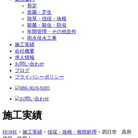
剪定
造園・芝生
除草・伐採・抜根
殺菌・殺虫・防虫
年間管理・その他造作
雨水排水工事
施工実績
会社概要
求人情報
お問い合わせ
ブログ
プライバシーポリシー
施工実績
HOME
>
施工実績
>
伐採・抜根・根部処理
>
四日市 高所