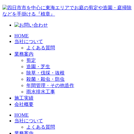
HOME
当社について
よくある質問
業務案内
剪定
造園・芝生
除草・伐採・抜根
殺菌・殺虫・防虫
年間管理・その他造作
雨水排水工事
施工実績
会社概要
HOME
当社について
よくある質問
業務案内