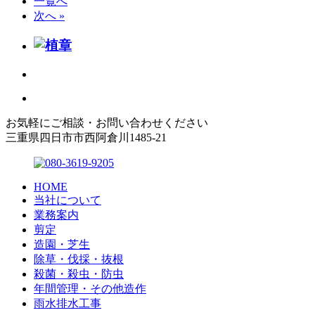
一覧へ
次へ »
お気軽にご相談・お問い合わせください
三重県四日市市西阿倉川1485-21
HOME
当社について
業務案内
剪定
造園・芝生
除草・伐採・抜根
殺菌・殺虫・防虫
年間管理・その他造作
雨水排水工事