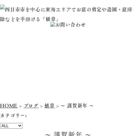
HOME
当社に
業務
施工
会社
ついて
案内
実績
概要
ブログ
HOME
>
ブログ
>
植章
>
～ 謹賀新年 ～
カテゴリー:
～ 謹賀新年 ～