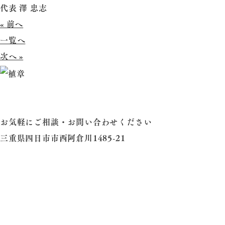
代表 澤 忠志
« 前へ
一覧へ
次へ »
お気軽にご相談・お問い合わせください
三重県四日市市西阿倉川1485-21
HOME
当社について
業務案内
剪定
造園・芝生
除草・伐採・抜根